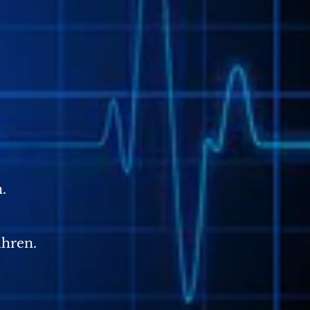
.
ühren.